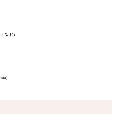
зал № 12)
зал)