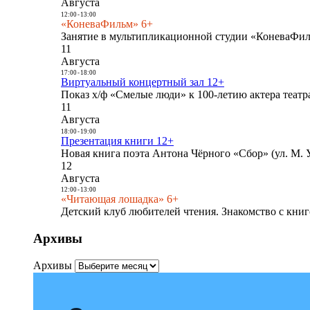
Августа
12:00
-
13:00
«КоневаФильм» 6+
Занятие в мультипликационной студии «КоневаФиль
11
Августа
17:00
-
18:00
Виртуальный концертный зал 12+
Показ х/ф «Смелые люди» к 100-летию актера театра
11
Августа
18:00
-
19:00
Презентация книги 12+
Новая книга поэта Антона Чёрного «Сбор» (ул. М. У
12
Августа
12:00
-
13:00
«Читающая лошадка» 6+
Детский клуб любителей чтения. Знакомство с книг
Архивы
Архивы