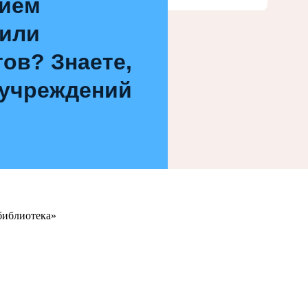
нием
 или
ов? Знаете,
 учреждений
библиотека»