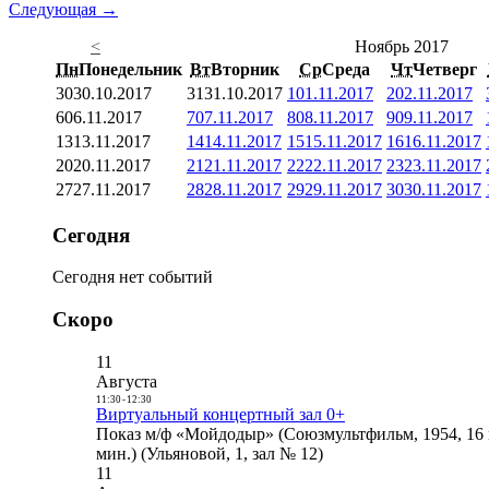
Следующая →
<
Ноябрь 2017
Пн
Понедельник
Вт
Вторник
Ср
Среда
Чт
Четверг
30
30.10.2017
31
31.10.2017
1
01.11.2017
2
02.11.2017
6
06.11.2017
7
07.11.2017
8
08.11.2017
9
09.11.2017
13
13.11.2017
14
14.11.2017
15
15.11.2017
16
16.11.2017
20
20.11.2017
21
21.11.2017
22
22.11.2017
23
23.11.2017
27
27.11.2017
28
28.11.2017
29
29.11.2017
30
30.11.2017
Сегодня
Сегодня нет событий
Скоро
11
Августа
11:30
-
12:30
Виртуальный концертный зал 0+
Показ м/ф «Мойдодыр» (Союзмультфильм, 1954, 16 
мин.) (Ульяновой, 1, зал № 12)
11