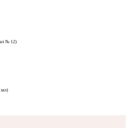
зал № 12)
зал)