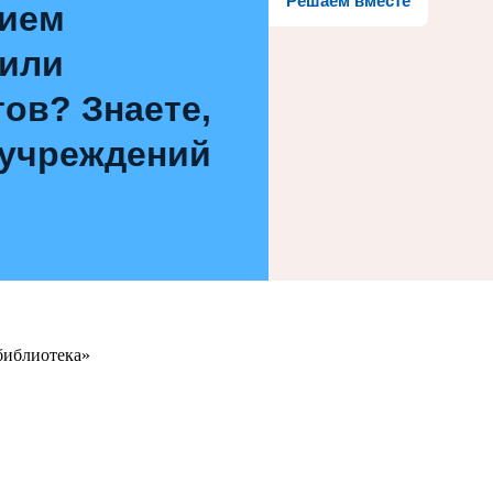
Решаем вместе
нием
 или
ов? Знаете,
 учреждений
библиотека»