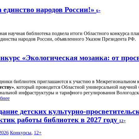
а единство народов России!»
6+
ная научная библиотека подвела итоги Областного конкурса плак
единства народов России, объявленного Указом Президента РФ.
курс «Экологическая мозаика: от прос
дники библиотек приглашаются к участию в Межрегиональном 
еству
»
, который проводится Областной универсальной научной
нальной инфраструктуры и тарифного регулирования Вологодск
бнее
дание детских культурно-просветительс
ктик работы библиотек в 2027 году
12+
2026
Конкурсы
,
12+