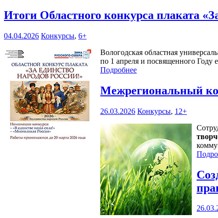
Итоги Областного конкурса плаката «З
04.04.2026
Конкурсы
,
6+
Вологодская областная универсаль
по 1 апреля и посвященного Году 
Подробнее
Межрегиональный кон
26.03.2026
Конкурсы
,
12+
Сотру
творч
комму
Подро
Соз
пра
26.03.