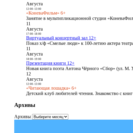
Августа
12:00
-
13:00
«КоневаФильм» 6+
Занятие в мультипликационной студии «КоневаФиль
11
Августа
17:00
-
18:00
Виртуальный концертный зал 12+
Показ х/ф «Смелые люди» к 100-летию актера театра
11
Августа
18:00
-
19:00
Презентация книги 12+
Новая книга поэта Антона Чёрного «Сбор» (ул. М. У
12
Августа
12:00
-
13:00
«Читающая лошадка» 6+
Детский клуб любителей чтения. Знакомство с книг
Архивы
Архивы