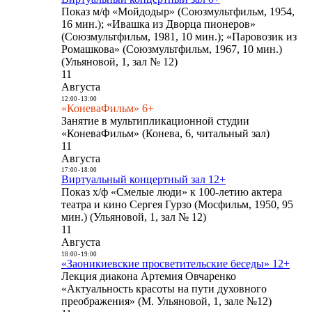
Показ м/ф «Мойдодыр» (Союзмультфильм, 1954,
16 мин.); «Ивашка из Дворца пионеров»
(Союзмультфильм, 1981, 10 мин.); «Паровозик из
Ромашкова» (Союзмультфильм, 1967, 10 мин.)
(Ульяновой, 1, зал № 12)
11
Августа
12:00
-
13:00
«КоневаФильм» 6+
Занятие в мультипликационной студии
«КоневаФильм» (Конева, 6, читальный зал)
11
Августа
17:00
-
18:00
Виртуальный концертный зал 12+
Показ х/ф «Смелые люди» к 100-летию актера
театра и кино Сергея Гурзо (Мосфильм, 1950, 95
мин.) (Ульяновой, 1, зал № 12)
11
Августа
18:00
-
19:00
«Заоникиевские просветительские беседы» 12+
Лекция диакона Артемия Овчаренко
«Актуальность красоты на пути духовного
преображения» (М. Ульяновой, 1, зале №12)