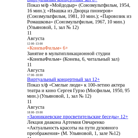
Показ м/ф «Мойдодыр» (Союзмультфильм, 1954,
16 мин.); «Ивашка из Дворца пионеров»
(Союзмультфильм, 1981, 10 мин.); «Паровозик из
Ромашкова» (Союзмультфильм, 1967, 10 мин.)
(Ульяновой, 1, зал № 12)
11
Августа
12:00
-
13:00
«КоневаФильм» 6+
Занятие в мультипликационной студии
«КоневаФильм» (Конева, 6, читальный зал)
11
Августа
17:00
-
18:00
Виртуальный концертный зал 12+
Показ х/ф «Смелые люди» к 100-летию актера
театра и кино Сергея Гурзо (Мосфильм, 1950, 95
мин.) (Ульяновой, 1, зал № 12)
11
Августа
18:00
-
19:00
«Заоникиевские просветительские беседы» 12+
Лекция диакона Артемия Овчаренко
«Актуальность красоты на пути духовного
преображения» (М. Ульяновой, 1, зале №12)