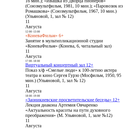
16 мин.); «Ивашка из Дворца пионеров»
(Союзмультфильм, 1981, 10 мин.); «Паровозик из
Ромашкова» (Союзмультфильм, 1967, 10 мин.)
(Ульяновой, 1, зал № 12)
11
Августа
12:00
-
13:00
«КоневаФильм» 6+
Занятие в мультипликационной студии
«КоневаФильм» (Конева, 6, читальный зал)
11
Августа
17:00
-
18:00
Виртуальный концертный зал 12+
Показ х/ф «Смелые люди» к 100-летию актера
театра и кино Сергея Гурзо (Мосфильм, 1950, 95
мин.) (Ульяновой, 1, зал № 12)
11
Августа
18:00
-
19:00
«Заоникиевские просветительские беседы» 12+
Лекция диакона Артемия Овчаренко
«Актуальность красоты на пути духовного
преображения» (М. Ульяновой, 1, зале №12)
11
Августа