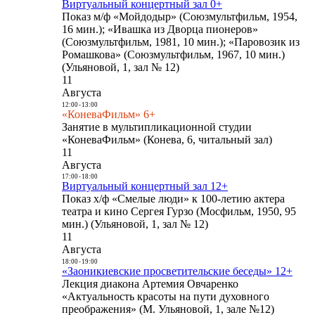
Виртуальный концертный зал 0+
Показ м/ф «Мойдодыр» (Союзмультфильм, 1954,
16 мин.); «Ивашка из Дворца пионеров»
(Союзмультфильм, 1981, 10 мин.); «Паровозик из
Ромашкова» (Союзмультфильм, 1967, 10 мин.)
(Ульяновой, 1, зал № 12)
11
Августа
12:00
-
13:00
«КоневаФильм» 6+
Занятие в мультипликационной студии
«КоневаФильм» (Конева, 6, читальный зал)
11
Августа
17:00
-
18:00
Виртуальный концертный зал 12+
Показ х/ф «Смелые люди» к 100-летию актера
театра и кино Сергея Гурзо (Мосфильм, 1950, 95
мин.) (Ульяновой, 1, зал № 12)
11
Августа
18:00
-
19:00
«Заоникиевские просветительские беседы» 12+
Лекция диакона Артемия Овчаренко
«Актуальность красоты на пути духовного
преображения» (М. Ульяновой, 1, зале №12)