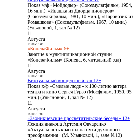
Показ м/ф «Мойдодыр» (Союзмультфильм, 1954,
16 мин.); «Ивашка из Дворца пионеров»
(Союзмультфильм, 1981, 10 мин.); «Паровозик из
Ромашкова» (Союзмультфильм, 1967, 10 мин.)
(Ульяновой, 1, зал № 12)
11
Августа
12:00
-
13:00
«КоневаФильм» 6+
Занятие в мультипликационной студии
«КоневаФильм» (Конева, 6, читальный зал)
11
Августа
17:00
-
18:00
Виртуальный концертный зал 12+
Показ х/ф «Смелые люди» к 100-летию актера
театра и кино Сергея Гурзо (Мосфильм, 1950, 95
мин.) (Ульяновой, 1, зал № 12)
11
Августа
18:00
-
19:00
«Заоникиевские просветительские беседы» 12+
Лекция диакона Артемия Овчаренко
«Актуальность красоты на пути духовного
преображения» (М. Ульяновой, 1, зале №12)