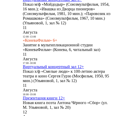
Показ м/ф «Мойдодыр» (Союзмультфильм, 1954,
16 мин.); «Ивашка из Дворца пионеров»
(Союзмультфильм, 1981, 10 мин.); «Паровозик из
Ромашкова» (Союзмультфильм, 1967, 10 мин.)
(Ульяновой, 1, зал № 12)
11
Августа
12:00
-
13:00
«КоневаФильм» 6+
Занятие в мультипликационной студии
«КоневаФильм» (Конева, 6, читальный зал)
11
Августа
17:00
-
18:00
Виртуальный концертный зал 12+
Показ х/ф «Смелые люди» к 100-летию актера
театра и кино Сергея Гурзо (Мосфильм, 1950, 95
мин.) (Ульяновой, 1, зал № 12)
11
Августа
18:00
-
19:00
Презентация книги 12+
Новая книга поэта Антона Чёрного «Сбор» (ул.
М. Ульяновой, 1, зал № 20)
12