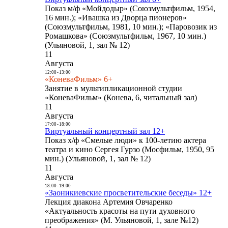
Показ м/ф «Мойдодыр» (Союзмультфильм, 1954,
16 мин.); «Ивашка из Дворца пионеров»
(Союзмультфильм, 1981, 10 мин.); «Паровозик из
Ромашкова» (Союзмультфильм, 1967, 10 мин.)
(Ульяновой, 1, зал № 12)
11
Августа
12:00
-
13:00
«КоневаФильм» 6+
Занятие в мультипликационной студии
«КоневаФильм» (Конева, 6, читальный зал)
11
Августа
17:00
-
18:00
Виртуальный концертный зал 12+
Показ х/ф «Смелые люди» к 100-летию актера
театра и кино Сергея Гурзо (Мосфильм, 1950, 95
мин.) (Ульяновой, 1, зал № 12)
11
Августа
18:00
-
19:00
«Заоникиевские просветительские беседы» 12+
Лекция диакона Артемия Овчаренко
«Актуальность красоты на пути духовного
преображения» (М. Ульяновой, 1, зале №12)