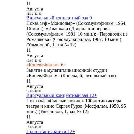
11
Августа
11:30
-
12:30
Виртуальный концертный зал 0+
Показ м/ф «Мойдодыр» (Союзмультфильм, 1954,
16 мин.); «Ивашка из Дворца пионеров»
(Союзмультфильм, 1981, 10 мин.); «Паровозик из
Ромашкова» (Союзмультфильм, 1967, 10 мин.)
(Ульяновой, 1, зал № 12)
11
Августа
12:00
-
13:00
«КоневаФильм» 6+
Занятие в мультипликационной студии
«КоневаФильм» (Конева, 6, читальный зал)
11
Августа
17:00
-
18:00
Виртуальный концертный зал 12+
Показ х/ф «Смелые люди» к 100-летию актера
театра и кино Сергея Гурзо (Мосфильм, 1950, 95
мин.) (Ульяновой, 1, зал № 12)
11
Августа
18:00
-
19:00
Презентация книги 12+