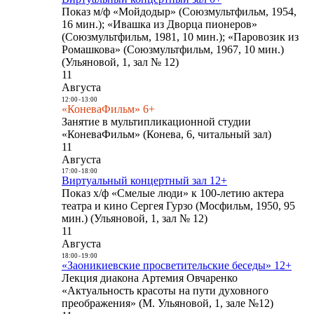
Показ м/ф «Мойдодыр» (Союзмультфильм, 1954,
16 мин.); «Ивашка из Дворца пионеров»
(Союзмультфильм, 1981, 10 мин.); «Паровозик из
Ромашкова» (Союзмультфильм, 1967, 10 мин.)
(Ульяновой, 1, зал № 12)
11
Августа
12:00
-
13:00
«КоневаФильм» 6+
Занятие в мультипликационной студии
«КоневаФильм» (Конева, 6, читальный зал)
11
Августа
17:00
-
18:00
Виртуальный концертный зал 12+
Показ х/ф «Смелые люди» к 100-летию актера
театра и кино Сергея Гурзо (Мосфильм, 1950, 95
мин.) (Ульяновой, 1, зал № 12)
11
Августа
18:00
-
19:00
«Заоникиевские просветительские беседы» 12+
Лекция диакона Артемия Овчаренко
«Актуальность красоты на пути духовного
преображения» (М. Ульяновой, 1, зале №12)