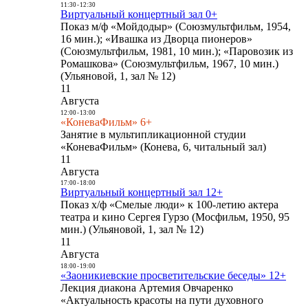
11:30
-
12:30
Виртуальный концертный зал 0+
Показ м/ф «Мойдодыр» (Союзмультфильм, 1954,
16 мин.); «Ивашка из Дворца пионеров»
(Союзмультфильм, 1981, 10 мин.); «Паровозик из
Ромашкова» (Союзмультфильм, 1967, 10 мин.)
(Ульяновой, 1, зал № 12)
11
Августа
12:00
-
13:00
«КоневаФильм» 6+
Занятие в мультипликационной студии
«КоневаФильм» (Конева, 6, читальный зал)
11
Августа
17:00
-
18:00
Виртуальный концертный зал 12+
Показ х/ф «Смелые люди» к 100-летию актера
театра и кино Сергея Гурзо (Мосфильм, 1950, 95
мин.) (Ульяновой, 1, зал № 12)
11
Августа
18:00
-
19:00
«Заоникиевские просветительские беседы» 12+
Лекция диакона Артемия Овчаренко
«Актуальность красоты на пути духовного