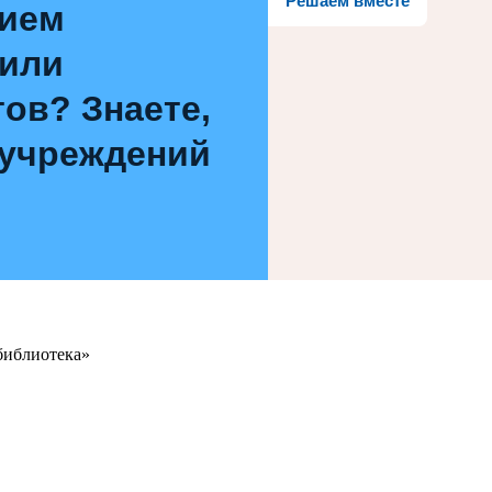
Решаем вместе
нием
 или
ов? Знаете,
 учреждений
библиотека»