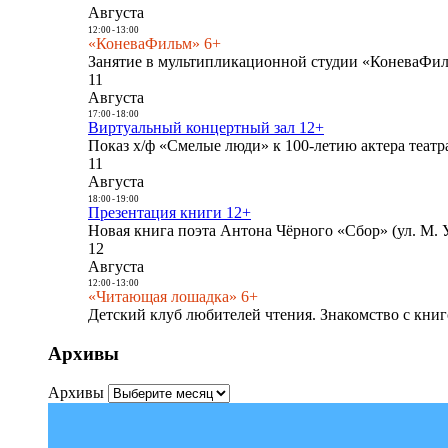
Августа
12:00
-
13:00
«КоневаФильм» 6+
Занятие в мультипликационной студии «КоневаФиль
11
Августа
17:00
-
18:00
Виртуальный концертный зал 12+
Показ х/ф «Смелые люди» к 100-летию актера театра
11
Августа
18:00
-
19:00
Презентация книги 12+
Новая книга поэта Антона Чёрного «Сбор» (ул. М. У
12
Августа
12:00
-
13:00
«Читающая лошадка» 6+
Детский клуб любителей чтения. Знакомство с книг
Архивы
Архивы