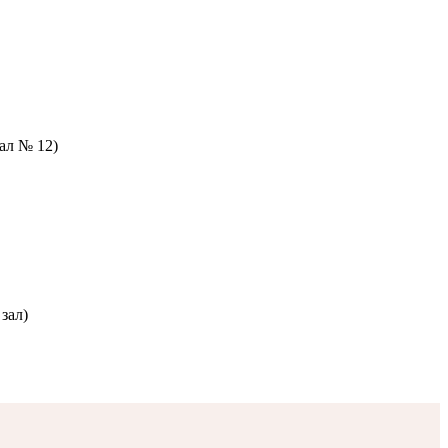
зал № 12)
зал)