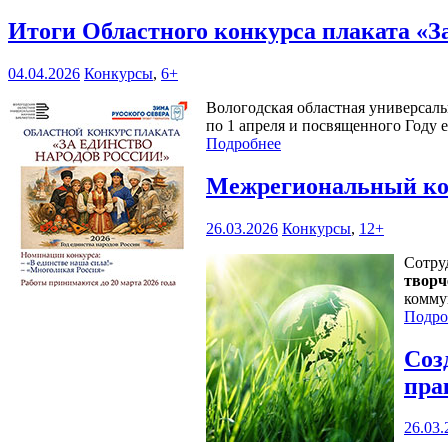
Итоги Областного конкурса плаката «З
04.04.2026
Конкурсы
,
6+
Вологодская областная универсаль
по 1 апреля и посвященного Году 
Подробнее
Межрегиональный кон
26.03.2026
Конкурсы
,
12+
Сотру
творч
комму
Подро
Соз
пра
26.03.