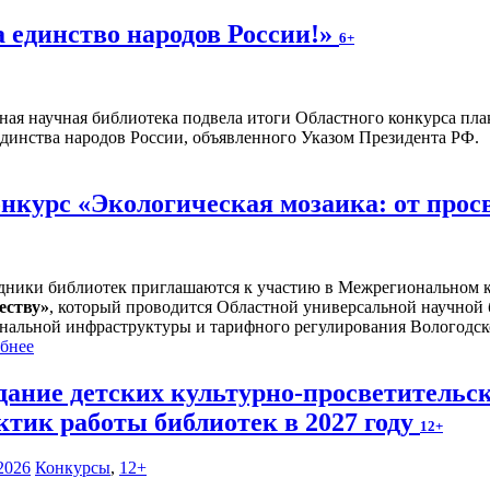
а единство народов России!»
6+
ная научная библиотека подвела итоги Областного конкурса плак
единства народов России, объявленного Указом Президента РФ.
курс «Экологическая мозаика: от прос
дники библиотек приглашаются к участию в Межрегиональном 
еству
»
, который проводится Областной универсальной научной
нальной инфраструктуры и тарифного регулирования Вологодск
бнее
дание детских культурно-просветительс
ктик работы библиотек в 2027 году
12+
2026
Конкурсы
,
12+