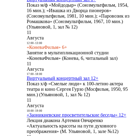
Показ м/ф «Мойдодыр» (Союзмультфильм, 1954,
16 мин.); «Ивашка из Дворца пионеров»
(Союзмультфильм, 1981, 10 мин.); «Паровозик из
Ромашкова» (Союзмультфильм, 1967, 10 мин.)
(Ульяновой, 1, зал № 12)
11
Августа
12:00
-
13:00
«КоневаФильм» 6+
Занятие в мультипликационной студии
«КоневаФильм» (Конева, 6, читальный зал)
11
Августа
17:00
-
18:00
Виртуальный концертный зал 12+
Показ х/ф «Смелые люди» к 100-летию актера
театра и кино Сергея Гурзо (Мосфильм, 1950, 95
мин.) (Ульяновой, 1, зал № 12)
11
Августа
18:00
-
19:00
«Заоникиевские просветительские беседы» 12+
Лекция диакона Артемия Овчаренко
«Актуальность красоты на пути духовного
преображения» (М. Ульяновой, 1, зале №12)