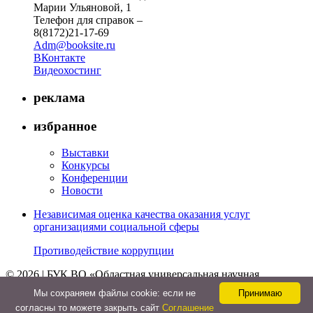
Марии Ульяновой, 1
Телефон для справок –
8(8172)21-17-69
Adm@booksite.ru
ВКонтакте
Видеохостинг
реклама
избранное
Выставки
Конкурсы
Конференции
Новости
Независимая оценка качества оказания услуг
организациями социальной сферы
Противодействие коррупции
© 2026 | БУК ВО «Областная универсальная научная
библиотека»
Мы cохраняем файлы cookie: если не
Принимаю
↑
согласны то можете закрыть сайт
Соглашение