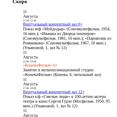
Скоро
11
Августа
11:30
-
12:30
Виртуальный концертный зал 0+
Показ м/ф «Мойдодыр» (Союзмультфильм, 1954,
16 мин.); «Ивашка из Дворца пионеров»
(Союзмультфильм, 1981, 10 мин.); «Паровозик из
Ромашкова» (Союзмультфильм, 1967, 10 мин.)
(Ульяновой, 1, зал № 12)
11
Августа
12:00
-
13:00
«КоневаФильм» 6+
Занятие в мультипликационной студии
«КоневаФильм» (Конева, 6, читальный зал)
11
Августа
17:00
-
18:00
Виртуальный концертный зал 12+
Показ х/ф «Смелые люди» к 100-летию актера
театра и кино Сергея Гурзо (Мосфильм, 1950, 95
мин.) (Ульяновой, 1, зал № 12)
11
Августа