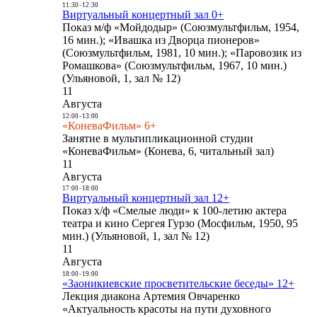
11:30
-
12:30
Виртуальный концертный зал 0+
Показ м/ф «Мойдодыр» (Союзмультфильм, 1954,
16 мин.); «Ивашка из Дворца пионеров»
(Союзмультфильм, 1981, 10 мин.); «Паровозик из
Ромашкова» (Союзмультфильм, 1967, 10 мин.)
(Ульяновой, 1, зал № 12)
11
Августа
12:00
-
13:00
«КоневаФильм» 6+
Занятие в мультипликационной студии
«КоневаФильм» (Конева, 6, читальный зал)
11
Августа
17:00
-
18:00
Виртуальный концертный зал 12+
Показ х/ф «Смелые люди» к 100-летию актера
театра и кино Сергея Гурзо (Мосфильм, 1950, 95
мин.) (Ульяновой, 1, зал № 12)
11
Августа
18:00
-
19:00
«Заоникиевские просветительские беседы» 12+
Лекция диакона Артемия Овчаренко
«Актуальность красоты на пути духовного