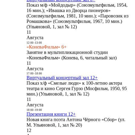
Показ м/ф «Мойдодыр» (Союзмультфильм, 1954,
16 мин.); «Ивашка из Дворца пионеров»
(Союзмультфильм, 1981, 10 мин.); «Паровозик из
Ромашкова» (Союзмультфильм, 1967, 10 мин.)
(Ульяновой, 1, зал № 12)
11
Августа
12:00
-
13:00
«КоневаФильм» 6+
Занятие в мультипликационной студии
«КоневаФильм» (Конева, 6, читальный зал)
11
Августа
17:00
-
18:00
Виртуальный концертный зал 12+
Показ х/ф «Смелые люди» к 100-летию актера
театра и кино Сергея Гурзо (Мосфильм, 1950, 95
мин.) (Ульяновой, 1, зал № 12)
11
Августа
18:00
-
19:00
Презентация книги 12+
Новая книга поэта Антона Чёрного «Сбор» (ул.
М. Ульяновой, 1, зал № 20)
12