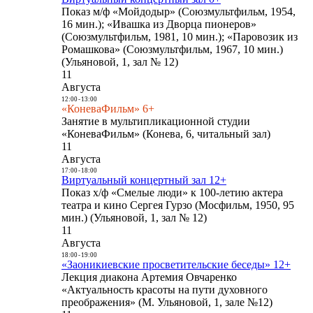
Показ м/ф «Мойдодыр» (Союзмультфильм, 1954,
16 мин.); «Ивашка из Дворца пионеров»
(Союзмультфильм, 1981, 10 мин.); «Паровозик из
Ромашкова» (Союзмультфильм, 1967, 10 мин.)
(Ульяновой, 1, зал № 12)
11
Августа
12:00
-
13:00
«КоневаФильм» 6+
Занятие в мультипликационной студии
«КоневаФильм» (Конева, 6, читальный зал)
11
Августа
17:00
-
18:00
Виртуальный концертный зал 12+
Показ х/ф «Смелые люди» к 100-летию актера
театра и кино Сергея Гурзо (Мосфильм, 1950, 95
мин.) (Ульяновой, 1, зал № 12)
11
Августа
18:00
-
19:00
«Заоникиевские просветительские беседы» 12+
Лекция диакона Артемия Овчаренко
«Актуальность красоты на пути духовного
преображения» (М. Ульяновой, 1, зале №12)