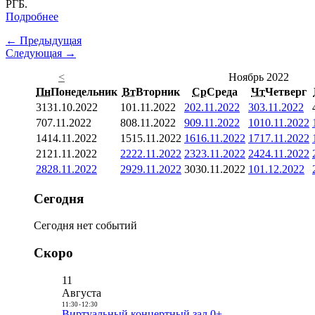
РГБ.
Подробнее
← Предыдущая
Следующая →
<
Ноябрь 2022
Пн
Понедельник
Вт
Вторник
Ср
Среда
Чт
Четверг
31
31.10.2022
1
01.11.2022
2
02.11.2022
3
03.11.2022
7
07.11.2022
8
08.11.2022
9
09.11.2022
10
10.11.2022
14
14.11.2022
15
15.11.2022
16
16.11.2022
17
17.11.2022
21
21.11.2022
22
22.11.2022
23
23.11.2022
24
24.11.2022
28
28.11.2022
29
29.11.2022
30
30.11.2022
1
01.12.2022
Сегодня
Сегодня нет событий
Скоро
11
Августа
11:30
-
12:30
Виртуальный концертный зал 0+