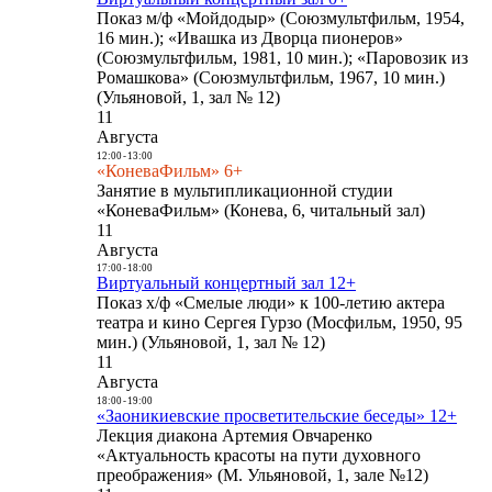
Показ м/ф «Мойдодыр» (Союзмультфильм, 1954,
16 мин.); «Ивашка из Дворца пионеров»
(Союзмультфильм, 1981, 10 мин.); «Паровозик из
Ромашкова» (Союзмультфильм, 1967, 10 мин.)
(Ульяновой, 1, зал № 12)
11
Августа
12:00
-
13:00
«КоневаФильм» 6+
Занятие в мультипликационной студии
«КоневаФильм» (Конева, 6, читальный зал)
11
Августа
17:00
-
18:00
Виртуальный концертный зал 12+
Показ х/ф «Смелые люди» к 100-летию актера
театра и кино Сергея Гурзо (Мосфильм, 1950, 95
мин.) (Ульяновой, 1, зал № 12)
11
Августа
18:00
-
19:00
«Заоникиевские просветительские беседы» 12+
Лекция диакона Артемия Овчаренко
«Актуальность красоты на пути духовного
преображения» (М. Ульяновой, 1, зале №12)