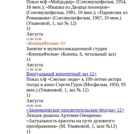
Показ м/ф «Мойдодыр» (Союзмультфильм, 1954,
16 мин.); «Ивашка из Дворца пионеров»
(Союзмультфильм, 1981, 10 мин.); «Паровозик из
Ромашкова» (Союзмультфильм, 1967, 10 мин.)
(Ульяновой, 1, зал № 12)
11
Августа
12:00
-
13:00
«КоневаФильм» 6+
Занятие в мультипликационной студии
«КоневаФильм» (Конева, 6, читальный зал)
11
Августа
17:00
-
18:00
Виртуальный концертный зал 12+
Показ х/ф «Смелые люди» к 100-летию актера
театра и кино Сергея Гурзо (Мосфильм, 1950, 95
мин.) (Ульяновой, 1, зал № 12)
11
Августа
18:00
-
19:00
«Заоникиевские просветительские беседы» 12+
Лекция диакона Артемия Овчаренко
«Актуальность красоты на пути духовного
преображения» (М. Ульяновой, 1, зале №12)
11