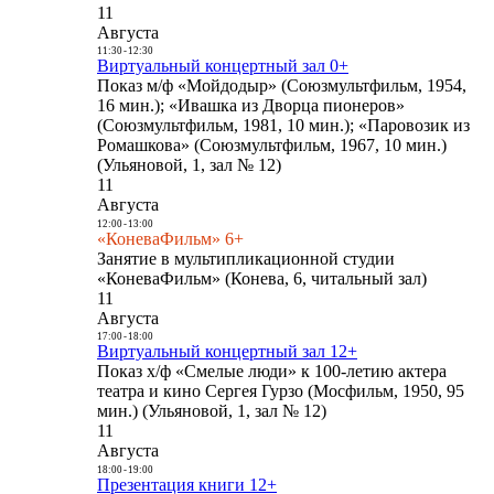
11
Августа
11:30
-
12:30
Виртуальный концертный зал 0+
Показ м/ф «Мойдодыр» (Союзмультфильм, 1954,
16 мин.); «Ивашка из Дворца пионеров»
(Союзмультфильм, 1981, 10 мин.); «Паровозик из
Ромашкова» (Союзмультфильм, 1967, 10 мин.)
(Ульяновой, 1, зал № 12)
11
Августа
12:00
-
13:00
«КоневаФильм» 6+
Занятие в мультипликационной студии
«КоневаФильм» (Конева, 6, читальный зал)
11
Августа
17:00
-
18:00
Виртуальный концертный зал 12+
Показ х/ф «Смелые люди» к 100-летию актера
театра и кино Сергея Гурзо (Мосфильм, 1950, 95
мин.) (Ульяновой, 1, зал № 12)
11
Августа
18:00
-
19:00
Презентация книги 12+