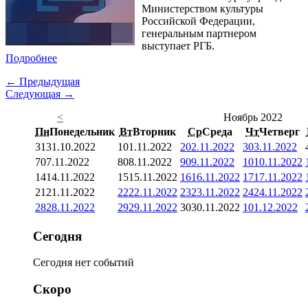
Министерством культуры
Российской Федерации,
генеральным партнером
выступает РГБ.
Подробнее
← Предыдущая
Следующая →
<
Ноябрь 2022
Пн
Понедельник
Вт
Вторник
Ср
Среда
Чт
Четверг
31
31.10.2022
1
01.11.2022
2
02.11.2022
3
03.11.2022
7
07.11.2022
8
08.11.2022
9
09.11.2022
10
10.11.2022
14
14.11.2022
15
15.11.2022
16
16.11.2022
17
17.11.2022
21
21.11.2022
22
22.11.2022
23
23.11.2022
24
24.11.2022
28
28.11.2022
29
29.11.2022
30
30.11.2022
1
01.12.2022
Сегодня
Сегодня нет событий
Скоро