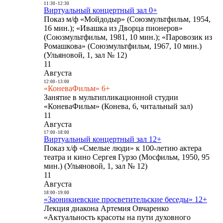
11:30
-
12:30
Виртуальный концертный зал 0+
Показ м/ф «Мойдодыр» (Союзмультфильм, 1954,
16 мин.); «Ивашка из Дворца пионеров»
(Союзмультфильм, 1981, 10 мин.); «Паровозик из
Ромашкова» (Союзмультфильм, 1967, 10 мин.)
(Ульяновой, 1, зал № 12)
11
Августа
12:00
-
13:00
«КоневаФильм» 6+
Занятие в мультипликационной студии
«КоневаФильм» (Конева, 6, читальный зал)
11
Августа
17:00
-
18:00
Виртуальный концертный зал 12+
Показ х/ф «Смелые люди» к 100-летию актера
театра и кино Сергея Гурзо (Мосфильм, 1950, 95
мин.) (Ульяновой, 1, зал № 12)
11
Августа
18:00
-
19:00
«Заоникиевские просветительские беседы» 12+
Лекция диакона Артемия Овчаренко
«Актуальность красоты на пути духовного