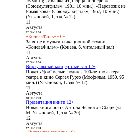
16 мин.); «Ивашка из Дворца пионеров»
(Союзмультфильм, 1981, 10 мин.); «Паровозик из
Ромашкова» (Союзмультфильм, 1967, 10 мин.)
(Ульяновой, 1, зал № 12)
11
Августа
12:00
-
13:00
«КоневаФильм» 6+
Занятие в мультипликационной студии
«КоневаФильм» (Конева, 6, читальный зал)
11
Августа
17:00
-
18:00
Виртуальный концертный зал 12+
Показ х/ф «Смелые люди» к 100-летию актера
театра и кино Сергея Гурзо (Мосфильм, 1950, 95
мин.) (Ульяновой, 1, зал № 12)
11
Августа
18:00
-
19:00
Презентация книги 12+
Новая книга поэта Антона Чёрного «Сбор» (ул.
М. Ульяновой, 1, зал № 20)
12
Августа
12:00
-
13:00