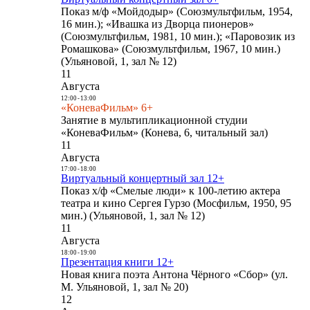
Показ м/ф «Мойдодыр» (Союзмультфильм, 1954,
16 мин.); «Ивашка из Дворца пионеров»
(Союзмультфильм, 1981, 10 мин.); «Паровозик из
Ромашкова» (Союзмультфильм, 1967, 10 мин.)
(Ульяновой, 1, зал № 12)
11
Августа
12:00
-
13:00
«КоневаФильм» 6+
Занятие в мультипликационной студии
«КоневаФильм» (Конева, 6, читальный зал)
11
Августа
17:00
-
18:00
Виртуальный концертный зал 12+
Показ х/ф «Смелые люди» к 100-летию актера
театра и кино Сергея Гурзо (Мосфильм, 1950, 95
мин.) (Ульяновой, 1, зал № 12)
11
Августа
18:00
-
19:00
Презентация книги 12+
Новая книга поэта Антона Чёрного «Сбор» (ул.
М. Ульяновой, 1, зал № 20)
12