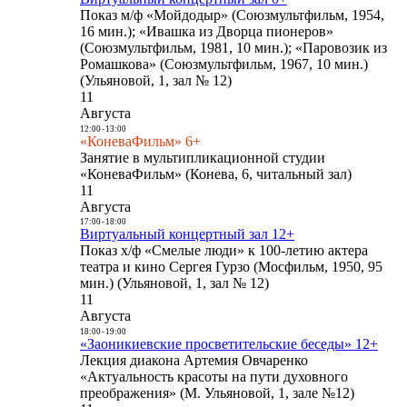
Показ м/ф «Мойдодыр» (Союзмультфильм, 1954,
16 мин.); «Ивашка из Дворца пионеров»
(Союзмультфильм, 1981, 10 мин.); «Паровозик из
Ромашкова» (Союзмультфильм, 1967, 10 мин.)
(Ульяновой, 1, зал № 12)
11
Августа
12:00
-
13:00
«КоневаФильм» 6+
Занятие в мультипликационной студии
«КоневаФильм» (Конева, 6, читальный зал)
11
Августа
17:00
-
18:00
Виртуальный концертный зал 12+
Показ х/ф «Смелые люди» к 100-летию актера
театра и кино Сергея Гурзо (Мосфильм, 1950, 95
мин.) (Ульяновой, 1, зал № 12)
11
Августа
18:00
-
19:00
«Заоникиевские просветительские беседы» 12+
Лекция диакона Артемия Овчаренко
«Актуальность красоты на пути духовного
преображения» (М. Ульяновой, 1, зале №12)