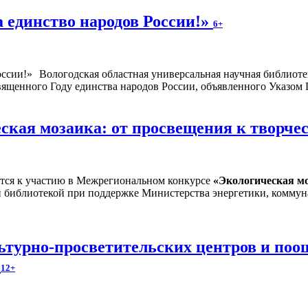
а единство народов России!»
6+
Вологодская областная универсальная научная библиоте
священного Году единства народов России, объявленного Указом
кая мозаика: от просвещения к творче
тся к участию в Межрегиональном конкурсе
«
Экологическая мо
 библиотекой при поддержке Министерства энергетики, коммун
льтурно-просветительских центров и по
у
12+