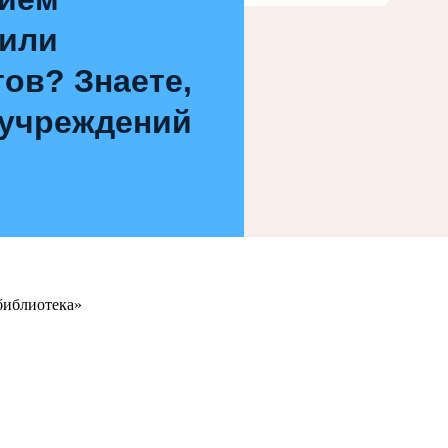
 или
ов? Знаете,
 учреждений
библиотека»