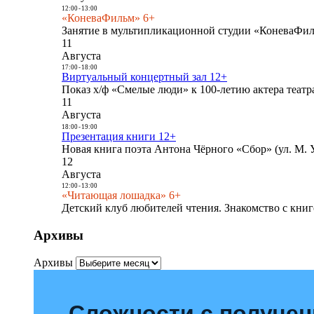
12:00
-
13:00
«КоневаФильм» 6+
Занятие в мультипликационной студии «КоневаФиль
11
Августа
17:00
-
18:00
Виртуальный концертный зал 12+
Показ х/ф «Смелые люди» к 100-летию актера театра
11
Августа
18:00
-
19:00
Презентация книги 12+
Новая книга поэта Антона Чёрного «Сбор» (ул. М. У
12
Августа
12:00
-
13:00
«Читающая лошадка» 6+
Детский клуб любителей чтения. Знакомство с книг
Архивы
Архивы
Сложности с получе