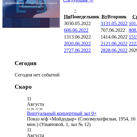
<
Пн
Понедельник
Вт
Вторник
С
30
30.05.2022
31
31.05.2022
1
01
6
06.06.2022
7
07.06.2022
8
08
13
13.06.2022
14
14.06.2022
15
1
20
20.06.2022
21
21.06.2022
22
2
27
27.06.2022
28
28.06.2022
29
2
Сегодня
Сегодня нет событий
Скоро
11
Августа
11:30
-
12:30
Виртуальный концертный зал 0+
Показ м/ф «Мойдодыр» (Союзмультфильм, 1954, 16 
мин.) (Ульяновой, 1, зал № 12)
11
Августа