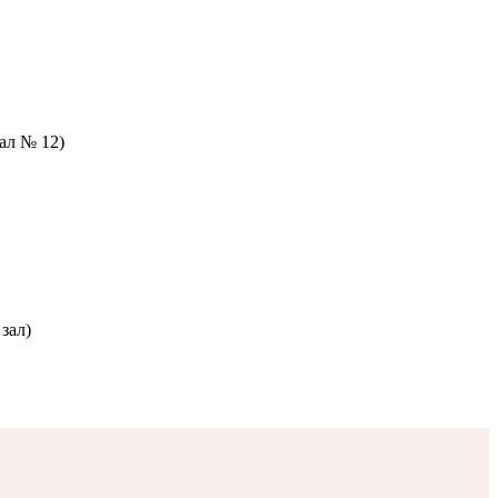
зал № 12)
зал)