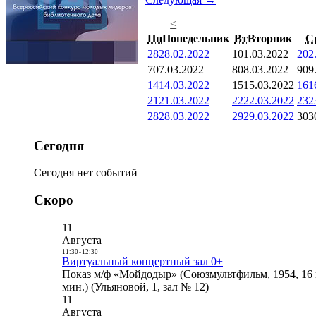
<
Пн
Понедельник
Вт
Вторник
С
28
28.02.2022
1
01.03.2022
2
02
7
07.03.2022
8
08.03.2022
9
09
14
14.03.2022
15
15.03.2022
16
1
21
21.03.2022
22
22.03.2022
23
2
28
28.03.2022
29
29.03.2022
30
3
Сегодня
Сегодня нет событий
Скоро
11
Августа
11:30
-
12:30
Виртуальный концертный зал 0+
Показ м/ф «Мойдодыр» (Союзмультфильм, 1954, 16 
мин.) (Ульяновой, 1, зал № 12)
11
Августа