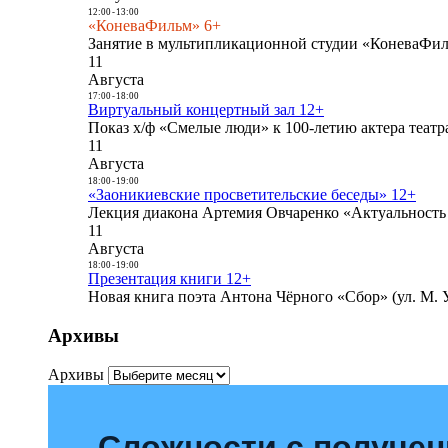
12:00
-
13:00
«КоневаФильм» 6+
Занятие в мультипликационной студии «КоневаФиль
11
Августа
17:00
-
18:00
Виртуальный концертный зал 12+
Показ х/ф «Смелые люди» к 100-летию актера театра
11
Августа
18:00
-
19:00
«Заоникиевские просветительские беседы» 12+
Лекция диакона Артемия Овчаренко «Актуальность 
11
Августа
18:00
-
19:00
Презентация книги 12+
Новая книга поэта Антона Чёрного «Сбор» (ул. М. У
Архивы
Архивы
Сложности с получе