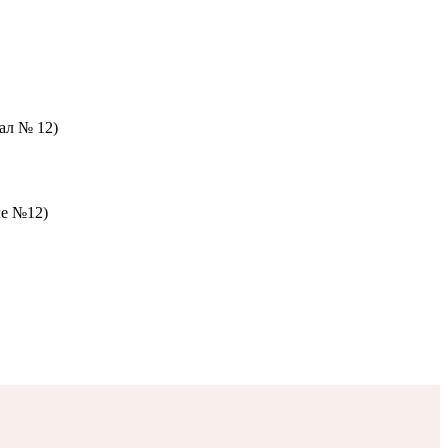
зал № 12)
ле №12)