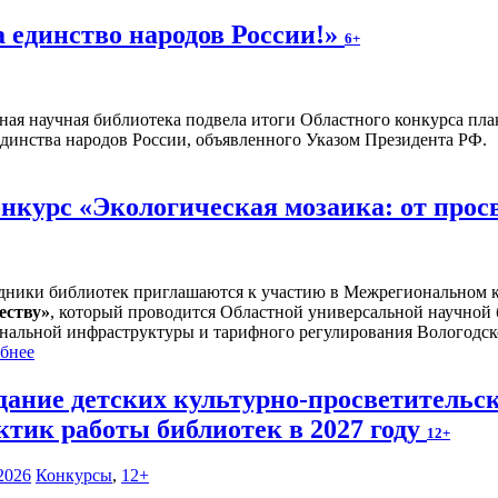
а единство народов России!»
6+
ная научная библиотека подвела итоги Областного конкурса плак
единства народов России, объявленного Указом Президента РФ.
курс «Экологическая мозаика: от прос
дники библиотек приглашаются к участию в Межрегиональном 
еству
»
, который проводится Областной универсальной научной
нальной инфраструктуры и тарифного регулирования Вологодск
бнее
дание детских культурно-просветительс
ктик работы библиотек в 2027 году
12+
2026
Конкурсы
,
12+