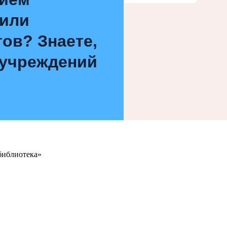
 или
ов? Знаете,
 учреждений
библиотека»