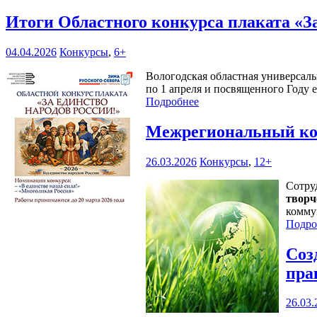
Итоги Областного конкурса плаката «З
04.04.2026
Конкурсы
,
6+
Вологодская областная универсаль
по 1 апреля и посвященного Году 
Подробнее
Межрегиональный кон
26.03.2026
Конкурсы
,
12+
Сотру
творч
комму
Подро
Соз
пра
26.03.