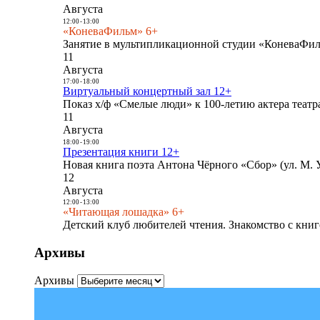
Августа
12:00
-
13:00
«КоневаФильм» 6+
Занятие в мультипликационной студии «КоневаФиль
11
Августа
17:00
-
18:00
Виртуальный концертный зал 12+
Показ х/ф «Смелые люди» к 100-летию актера театра
11
Августа
18:00
-
19:00
Презентация книги 12+
Новая книга поэта Антона Чёрного «Сбор» (ул. М. У
12
Августа
12:00
-
13:00
«Читающая лошадка» 6+
Детский клуб любителей чтения. Знакомство с книг
Архивы
Архивы