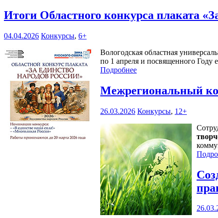
Итоги Областного конкурса плаката «З
04.04.2026
Конкурсы
,
6+
Вологодская областная универсаль
по 1 апреля и посвященного Году 
Подробнее
Межрегиональный кон
26.03.2026
Конкурсы
,
12+
Сотру
творч
комму
Подро
Соз
пра
26.03.