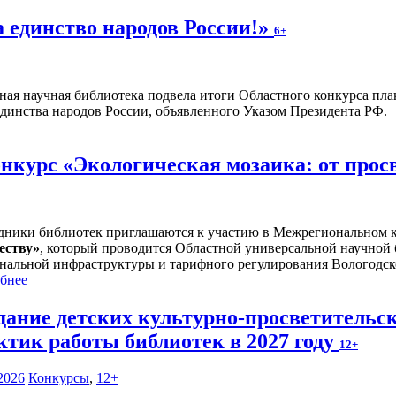
а единство народов России!»
6+
ная научная библиотека подвела итоги Областного конкурса плак
единства народов России, объявленного Указом Президента РФ.
курс «Экологическая мозаика: от прос
дники библиотек приглашаются к участию в Межрегиональном 
еству
»
, который проводится Областной универсальной научной
нальной инфраструктуры и тарифного регулирования Вологодск
бнее
дание детских культурно-просветительс
ктик работы библиотек в 2027 году
12+
2026
Конкурсы
,
12+