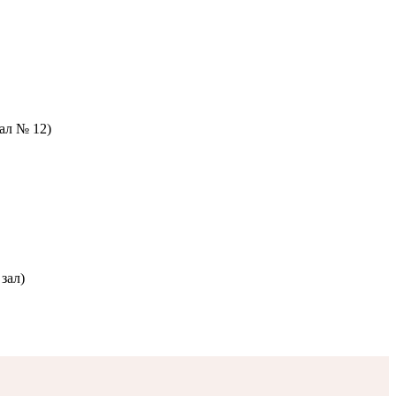
зал № 12)
зал)