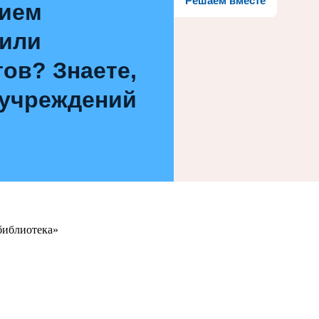
Решаем вместе
нием
 или
ов? Знаете,
 учреждений
библиотека»