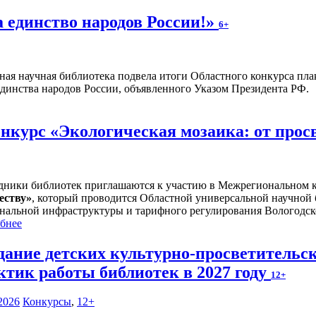
а единство народов России!»
6+
ная научная библиотека подвела итоги Областного конкурса плак
единства народов России, объявленного Указом Президента РФ.
курс «Экологическая мозаика: от прос
дники библиотек приглашаются к участию в Межрегиональном 
еству
»
, который проводится Областной универсальной научной
нальной инфраструктуры и тарифного регулирования Вологодск
бнее
дание детских культурно-просветительс
ктик работы библиотек в 2027 году
12+
2026
Конкурсы
,
12+