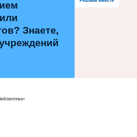
Решаем вместе
нием
 или
ов? Знаете,
 учреждений
библиотека»