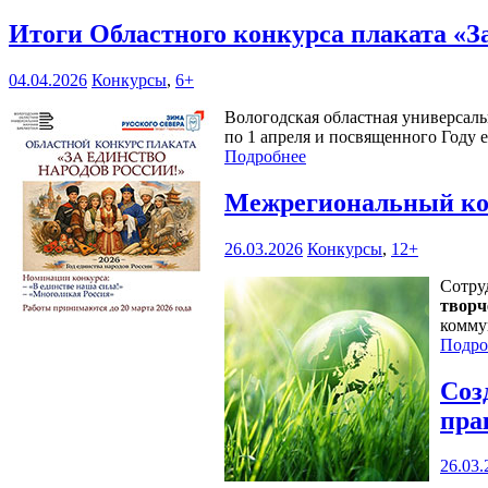
Итоги Областного конкурса плаката «З
04.04.2026
Конкурсы
,
6+
Вологодская областная универсаль
по 1 апреля и посвященного Году 
Подробнее
Межрегиональный кон
26.03.2026
Конкурсы
,
12+
Сотру
творч
комму
Подро
Соз
пра
26.03.