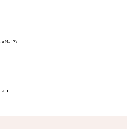
зал № 12)
зал)