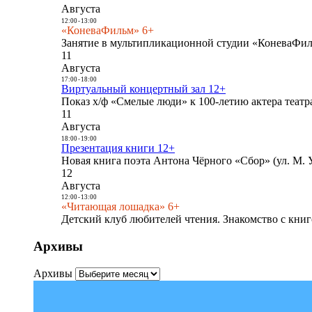
Августа
12:00
-
13:00
«КоневаФильм» 6+
Занятие в мультипликационной студии «КоневаФиль
11
Августа
17:00
-
18:00
Виртуальный концертный зал 12+
Показ х/ф «Смелые люди» к 100-летию актера театра
11
Августа
18:00
-
19:00
Презентация книги 12+
Новая книга поэта Антона Чёрного «Сбор» (ул. М. У
12
Августа
12:00
-
13:00
«Читающая лошадка» 6+
Детский клуб любителей чтения. Знакомство с книг
Архивы
Архивы