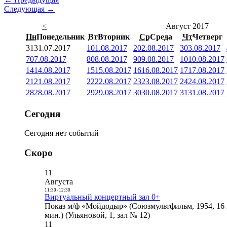
Следующая →
<
Август 2017
Пн
Понедельник
Вт
Вторник
Ср
Среда
Чт
Четверг
31
31.07.2017
1
01.08.2017
2
02.08.2017
3
03.08.2017
7
07.08.2017
8
08.08.2017
9
09.08.2017
10
10.08.2017
14
14.08.2017
15
15.08.2017
16
16.08.2017
17
17.08.2017
21
21.08.2017
22
22.08.2017
23
23.08.2017
24
24.08.2017
28
28.08.2017
29
29.08.2017
30
30.08.2017
31
31.08.2017
Сегодня
Сегодня нет событий
Скоро
11
Августа
11:30
-
12:30
Виртуальный концертный зал 0+
Показ м/ф «Мойдодыр» (Союзмультфильм, 1954, 16 
мин.) (Ульяновой, 1, зал № 12)
11