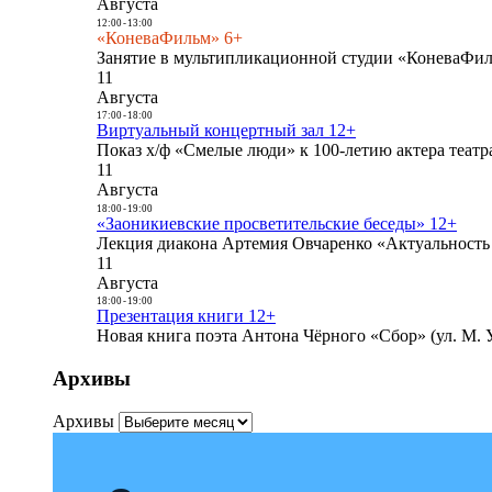
Августа
12:00
-
13:00
«КоневаФильм» 6+
Занятие в мультипликационной студии «КоневаФиль
11
Августа
17:00
-
18:00
Виртуальный концертный зал 12+
Показ х/ф «Смелые люди» к 100-летию актера театра
11
Августа
18:00
-
19:00
«Заоникиевские просветительские беседы» 12+
Лекция диакона Артемия Овчаренко «Актуальность 
11
Августа
18:00
-
19:00
Презентация книги 12+
Новая книга поэта Антона Чёрного «Сбор» (ул. М. У
Архивы
Архивы