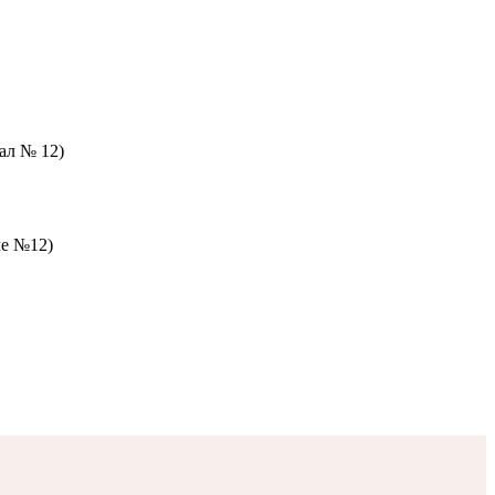
зал № 12)
ле №12)