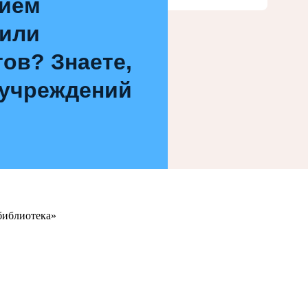
нием
 или
ов? Знаете,
 учреждений
библиотека»