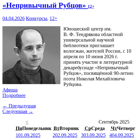
«Непривычный Рубцов»
12+
04.04.2026
Конкурсы
,
12+
Юношеский центр им.
В. Ф. Тендрякова областной
универсальной научной
библиотеки приглашает
вологжан, жителей России, с 10
апреля по 10 июня 2026 г.
принять участие в литературной
декаребусиаде «Непривычный
Рубцов», посвящённой 90-летию
поэта Николая Михайловича
Рубцова.
Афиша
Подробнее
← Предыдущая
Следующая →
<
Сентябрь 2025
Пн
Понедельник
Вт
Вторник
Ср
Среда
Чт
Четверг
1
01.09.2025
2
02.09.2025
3
03.09.2025
4
04.09.2025