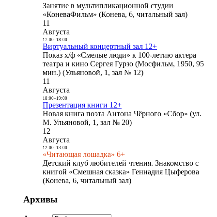
Занятие в мультипликационной студии
«КоневаФильм» (Конева, 6, читальный зал)
11
Августа
17:00
-
18:00
Виртуальный концертный зал 12+
Показ х/ф «Смелые люди» к 100-летию актера
театра и кино Сергея Гурзо (Мосфильм, 1950, 95
мин.) (Ульяновой, 1, зал № 12)
11
Августа
18:00
-
19:00
Презентация книги 12+
Новая книга поэта Антона Чёрного «Сбор» (ул.
М. Ульяновой, 1, зал № 20)
12
Августа
12:00
-
13:00
«Читающая лошадка» 6+
Детский клуб любителей чтения. Знакомство с
книгой «Смешная сказка» Геннадия Цыферова
(Конева, 6, читальный зал)
Архивы