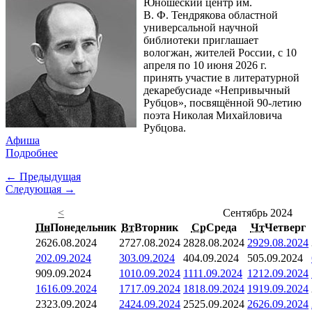
Юношеский центр им.
В. Ф. Тендрякова областной
универсальной научной
библиотеки приглашает
вологжан, жителей России, с 10
апреля по 10 июня 2026 г.
принять участие в литературной
декаребусиаде «Непривычный
Рубцов», посвящённой 90-летию
поэта Николая Михайловича
Рубцова.
Афиша
Подробнее
← Предыдущая
Следующая →
<
Сентябрь 2024
Пн
Понедельник
Вт
Вторник
Ср
Среда
Чт
Четверг
26
26.08.2024
27
27.08.2024
28
28.08.2024
29
29.08.2024
2
02.09.2024
3
03.09.2024
4
04.09.2024
5
05.09.2024
9
09.09.2024
10
10.09.2024
11
11.09.2024
12
12.09.2024
16
16.09.2024
17
17.09.2024
18
18.09.2024
19
19.09.2024
23
23.09.2024
24
24.09.2024
25
25.09.2024
26
26.09.2024