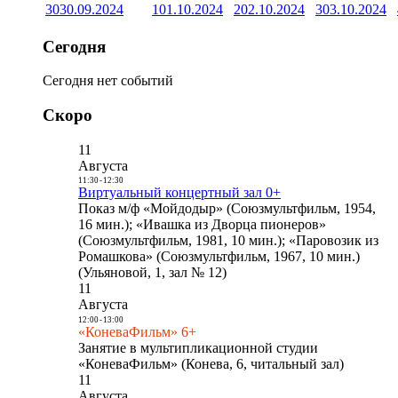
30
30.09.2024
1
01.10.2024
2
02.10.2024
3
03.10.2024
Сегодня
Сегодня нет событий
Скоро
11
Августа
11:30
-
12:30
Виртуальный концертный зал 0+
Показ м/ф «Мойдодыр» (Союзмультфильм, 1954,
16 мин.); «Ивашка из Дворца пионеров»
(Союзмультфильм, 1981, 10 мин.); «Паровозик из
Ромашкова» (Союзмультфильм, 1967, 10 мин.)
(Ульяновой, 1, зал № 12)
11
Августа
12:00
-
13:00
«КоневаФильм» 6+
Занятие в мультипликационной студии
«КоневаФильм» (Конева, 6, читальный зал)
11
Августа