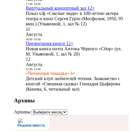
17:00
-
18:00
Виртуальный концертный зал 12+
Показ х/ф «Смелые люди» к 100-летию актера
театра и кино Сергея Гурзо (Мосфильм, 1950, 95
мин.) (Ульяновой, 1, зал № 12)
11
Августа
18:00
-
19:00
Презентация книги 12+
Новая книга поэта Антона Чёрного «Сбор» (ул.
М. Ульяновой, 1, зал № 20)
12
Августа
12:00
-
13:00
«Читающая лошадка» 6+
Детский клуб любителей чтения. Знакомство с
книгой «Смешная сказка» Геннадия Цыферова
(Конева, 6, читальный зал)
Архивы
Архивы
Решаем вместе