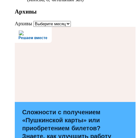
Архивы
Архивы
Решаем вместе
Сложности с получением
«Пушкинской карты» или
приобретением билетов?
Знаете, как улучшить работу