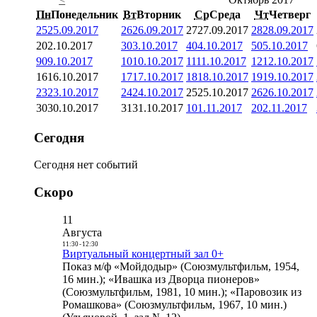
Пн
Понедельник
Вт
Вторник
Ср
Среда
Чт
Четверг
25
25.09.2017
26
26.09.2017
27
27.09.2017
28
28.09.2017
2
02.10.2017
3
03.10.2017
4
04.10.2017
5
05.10.2017
9
09.10.2017
10
10.10.2017
11
11.10.2017
12
12.10.2017
16
16.10.2017
17
17.10.2017
18
18.10.2017
19
19.10.2017
23
23.10.2017
24
24.10.2017
25
25.10.2017
26
26.10.2017
30
30.10.2017
31
31.10.2017
1
01.11.2017
2
02.11.2017
Сегодня
Сегодня нет событий
Скоро
11
Августа
11:30
-
12:30
Виртуальный концертный зал 0+
Показ м/ф «Мойдодыр» (Союзмультфильм, 1954,
16 мин.); «Ивашка из Дворца пионеров»
(Союзмультфильм, 1981, 10 мин.); «Паровозик из
Ромашкова» (Союзмультфильм, 1967, 10 мин.)