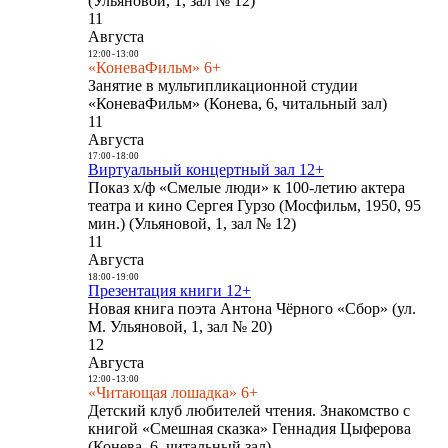
(Ульяновой, 1, зал № 12)
11
Августа
12:00
-
13:00
«КоневаФильм» 6+
Занятие в мультипликационной студии
«КоневаФильм» (Конева, 6, читальный зал)
11
Августа
17:00
-
18:00
Виртуальный концертный зал 12+
Показ х/ф «Смелые люди» к 100-летию актера
театра и кино Сергея Гурзо (Мосфильм, 1950, 95
мин.) (Ульяновой, 1, зал № 12)
11
Августа
18:00
-
19:00
Презентация книги 12+
Новая книга поэта Антона Чёрного «Сбор» (ул.
М. Ульяновой, 1, зал № 20)
12
Августа
12:00
-
13:00
«Читающая лошадка» 6+
Детский клуб любителей чтения. Знакомство с
книгой «Смешная сказка» Геннадия Цыферова
(Конева, 6, читальный зал)