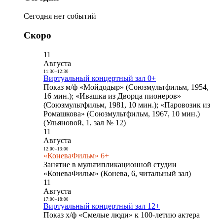
Сегодня нет событий
Скоро
11
Августа
11:30
-
12:30
Виртуальный концертный зал 0+
Показ м/ф «Мойдодыр» (Союзмультфильм, 1954,
16 мин.); «Ивашка из Дворца пионеров»
(Союзмультфильм, 1981, 10 мин.); «Паровозик из
Ромашкова» (Союзмультфильм, 1967, 10 мин.)
(Ульяновой, 1, зал № 12)
11
Августа
12:00
-
13:00
«КоневаФильм» 6+
Занятие в мультипликационной студии
«КоневаФильм» (Конева, 6, читальный зал)
11
Августа
17:00
-
18:00
Виртуальный концертный зал 12+
Показ х/ф «Смелые люди» к 100-летию актера