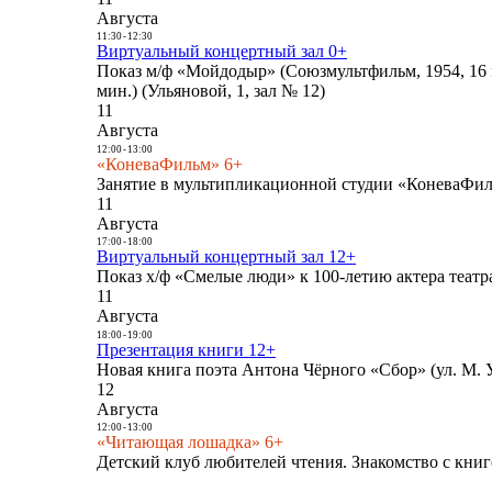
Августа
11:30
-
12:30
Виртуальный концертный зал 0+
Показ м/ф «Мойдодыр» (Союзмультфильм, 1954, 16 
мин.) (Ульяновой, 1, зал № 12)
11
Августа
12:00
-
13:00
«КоневаФильм» 6+
Занятие в мультипликационной студии «КоневаФиль
11
Августа
17:00
-
18:00
Виртуальный концертный зал 12+
Показ х/ф «Смелые люди» к 100-летию актера театра
11
Августа
18:00
-
19:00
Презентация книги 12+
Новая книга поэта Антона Чёрного «Сбор» (ул. М. У
12
Августа
12:00
-
13:00
«Читающая лошадка» 6+
Детский клуб любителей чтения. Знакомство с книг