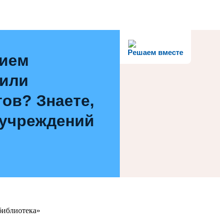
Решаем вместе
нием
 или
ов? Знаете,
 учреждений
библиотека»