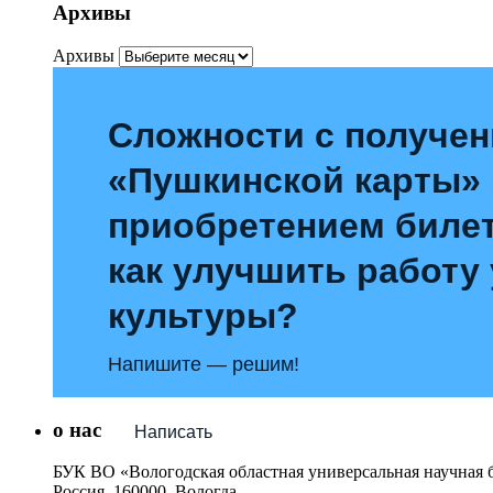
Архивы
Архивы
Сложности с получе
«Пушкинской карты»
приобретением билет
как улучшить работу
культуры?
Напишите — решим!
о нас
Написать
БУК ВО «Вологодская областная универсальная научная 
Россия, 160000, Вологда,