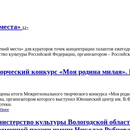
 места»
12+
ений места» для кураторов точек концентрации талантов ежегод
тво культуры Российской Федерации, организатором – Российска
рческий конкурс «Моя родина милая».
дены итоги Межрегионального творческого конкурса «Моя роди
ва, организатором которого выступил Юношеский центр им. В.Ф
отеки.
бнее
истерство культуры Вологодской област
ременной поэзии имени Николая Рубцова