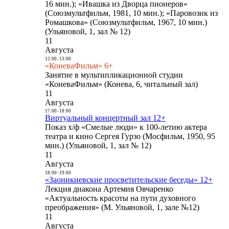
16 мин.); «Ивашка из Дворца пионеров»
(Союзмультфильм, 1981, 10 мин.); «Паровозик из
Ромашкова» (Союзмультфильм, 1967, 10 мин.)
(Ульяновой, 1, зал № 12)
11
Августа
12:00
-
13:00
«КоневаФильм» 6+
Занятие в мультипликационной студии
«КоневаФильм» (Конева, 6, читальный зал)
11
Августа
17:00
-
18:00
Виртуальный концертный зал 12+
Показ х/ф «Смелые люди» к 100-летию актера
театра и кино Сергея Гурзо (Мосфильм, 1950, 95
мин.) (Ульяновой, 1, зал № 12)
11
Августа
18:00
-
19:00
«Заоникиевские просветительские беседы» 12+
Лекция диакона Артемия Овчаренко
«Актуальность красоты на пути духовного
преображения» (М. Ульяновой, 1, зале №12)
11
Августа