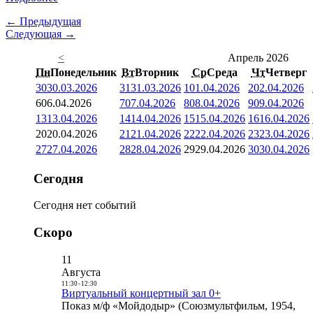
← Предыдущая
Следующая →
<
Апрель 2026
Пн
Понедельник
Вт
Вторник
Ср
Среда
Чт
Четверг
30
30.03.2026
31
31.03.2026
1
01.04.2026
2
02.04.2026
6
06.04.2026
7
07.04.2026
8
08.04.2026
9
09.04.2026
13
13.04.2026
14
14.04.2026
15
15.04.2026
16
16.04.2026
20
20.04.2026
21
21.04.2026
22
22.04.2026
23
23.04.2026
27
27.04.2026
28
28.04.2026
29
29.04.2026
30
30.04.2026
Сегодня
Сегодня нет событий
Скоро
11
Августа
11:30
-
12:30
Виртуальный концертный зал 0+
Показ м/ф «Мойдодыр» (Союзмультфильм, 1954,