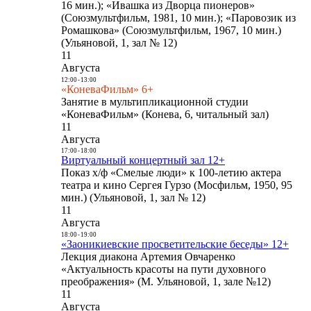
16 мин.); «Ивашка из Дворца пионеров»
(Союзмультфильм, 1981, 10 мин.); «Паровозик из
Ромашкова» (Союзмультфильм, 1967, 10 мин.)
(Ульяновой, 1, зал № 12)
11
Августа
12:00
-
13:00
«КоневаФильм» 6+
Занятие в мультипликационной студии
«КоневаФильм» (Конева, 6, читальный зал)
11
Августа
17:00
-
18:00
Виртуальный концертный зал 12+
Показ х/ф «Смелые люди» к 100-летию актера
театра и кино Сергея Гурзо (Мосфильм, 1950, 95
мин.) (Ульяновой, 1, зал № 12)
11
Августа
18:00
-
19:00
«Заоникиевские просветительские беседы» 12+
Лекция диакона Артемия Овчаренко
«Актуальность красоты на пути духовного
преображения» (М. Ульяновой, 1, зале №12)
11
Августа