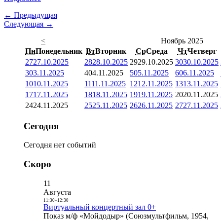
← Предыдущая
Следующая →
<
Ноябрь 2025
Пн
Понедельник
Вт
Вторник
Ср
Среда
Чт
Четверг
27
27.10.2025
28
28.10.2025
29
29.10.2025
30
30.10.2025
3
03.11.2025
4
04.11.2025
5
05.11.2025
6
06.11.2025
10
10.11.2025
11
11.11.2025
12
12.11.2025
13
13.11.2025
17
17.11.2025
18
18.11.2025
19
19.11.2025
20
20.11.2025
24
24.11.2025
25
25.11.2025
26
26.11.2025
27
27.11.2025
Сегодня
Сегодня нет событий
Скоро
11
Августа
11:30
-
12:30
Виртуальный концертный зал 0+
Показ м/ф «Мойдодыр» (Союзмультфильм, 1954,