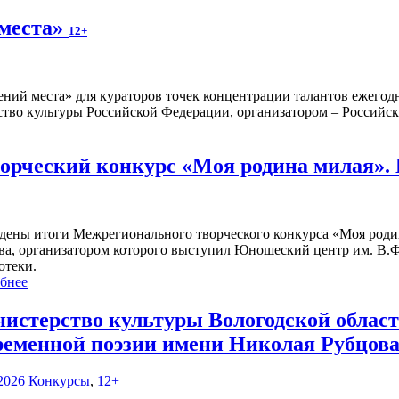
 места»
12+
ений места» для кураторов точек концентрации талантов ежегод
тво культуры Российской Федерации, организатором – Российска
рческий конкурс «Моя родина милая».
дены итоги Межрегионального творческого конкурса «Моя роди
ва, организатором которого выступил Юношеский центр им. В.Ф
отеки.
бнее
истерство культуры Вологодской област
ременной поэзии имени Николая Рубцова
2026
Конкурсы
,
12+