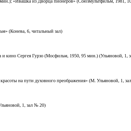
мин.); «Ивашка из Дворца пионеров» (Союзмультфильм, 1981, 10
м» (Конева, 6, читальный зал)
 и кино Сергея Гурзо (Мосфильм, 1950, 95 мин.) (Ульяновой, 1, 
красоты на пути духовного преображения» (М. Ульяновой, 1, за
льяновой, 1, зал № 20)