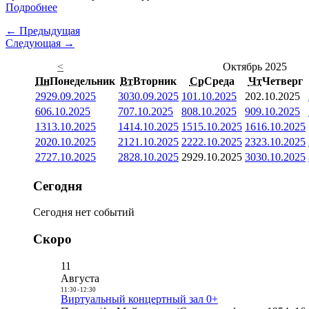
Подробнее
← Предыдущая
Следующая →
<
Октябрь 2025
Пн
Понедельник
Вт
Вторник
Ср
Среда
Чт
Четверг
29
29.09.2025
30
30.09.2025
1
01.10.2025
2
02.10.2025
6
06.10.2025
7
07.10.2025
8
08.10.2025
9
09.10.2025
13
13.10.2025
14
14.10.2025
15
15.10.2025
16
16.10.2025
20
20.10.2025
21
21.10.2025
22
22.10.2025
23
23.10.2025
27
27.10.2025
28
28.10.2025
29
29.10.2025
30
30.10.2025
Сегодня
Сегодня нет событий
Скоро
11
Августа
11:30
-
12:30
Виртуальный концертный зал 0+