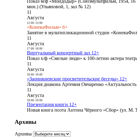
Показ м/ф «Мойдодыр» (Союзмультфильм, 1954, 16 
мин.) (Ульяновой, 1, зал № 12)
11
Августа
12:00
-
13:00
«КоневаФильм» 6+
Занятие в мультипликационной студии «КоневаФиль
11
Августа
17:00
-
18:00
Виртуальный концертный зал 12+
Показ х/ф «Смелые люди» к 100-летию актера театра
11
Августа
18:00
-
19:00
«Заоникиевские просветительские беседы» 12+
Лекция диакона Артемия Овчаренко «Актуальность 
11
Августа
18:00
-
19:00
Презентация книги 12+
Новая книга поэта Антона Чёрного «Сбор» (ул. М. У
Архивы
Архивы