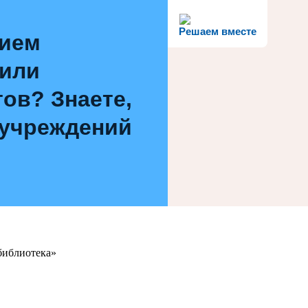
Решаем вместе
нием
 или
ов? Знаете,
 учреждений
библиотека»