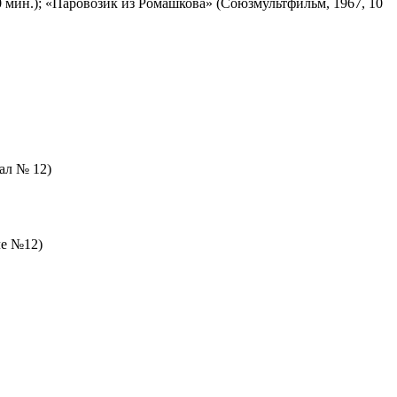
 мин.); «Паровозик из Ромашкова» (Союзмультфильм, 1967, 10
зал № 12)
ле №12)