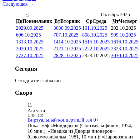
Следующая →
<
Октябрь 2025
Пн
Понедельник
Вт
Вторник
Ср
Среда
Чт
Четверг
29
29.09.2025
30
30.09.2025
1
01.10.2025
2
02.10.2025
6
06.10.2025
7
07.10.2025
8
08.10.2025
9
09.10.2025
13
13.10.2025
14
14.10.2025
15
15.10.2025
16
16.10.2025
20
20.10.2025
21
21.10.2025
22
22.10.2025
23
23.10.2025
27
27.10.2025
28
28.10.2025
29
29.10.2025
30
30.10.2025
Сегодня
Сегодня нет событий
Скоро
11
Августа
11:30
-
12:30
Виртуальный концертный зал 0+
Показ м/ф «Мойдодыр» (Союзмультфильм, 1954,
16 мин.); «Ивашка из Дворца пионеров»
(Союзмультфильм, 1981, 10 мин.); «Паровозик из