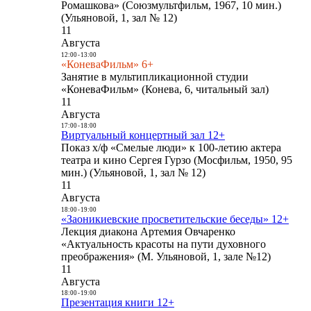
Ромашкова» (Союзмультфильм, 1967, 10 мин.)
(Ульяновой, 1, зал № 12)
11
Августа
12:00
-
13:00
«КоневаФильм» 6+
Занятие в мультипликационной студии
«КоневаФильм» (Конева, 6, читальный зал)
11
Августа
17:00
-
18:00
Виртуальный концертный зал 12+
Показ х/ф «Смелые люди» к 100-летию актера
театра и кино Сергея Гурзо (Мосфильм, 1950, 95
мин.) (Ульяновой, 1, зал № 12)
11
Августа
18:00
-
19:00
«Заоникиевские просветительские беседы» 12+
Лекция диакона Артемия Овчаренко
«Актуальность красоты на пути духовного
преображения» (М. Ульяновой, 1, зале №12)
11
Августа
18:00
-
19:00
Презентация книги 12+