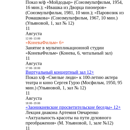
Показ м/ф «Мойдодыр» (Союзмультфильм, 1954,
16 мин.); «Ивашка из Дворца пионеров»
(Союзмультфильм, 1981, 10 мин.); «Паровозик из
Ромашкова» (Союзмультфильм, 1967, 10 мин.)
(Ульяновой, 1, зал № 12)
11
Августа
12:00
-
13:00
«КоневаФильм» 6+
Занятие в мультипликационной студии
«КоневаФильм» (Конева, 6, читальный зал)
11
Августа
17:00
-
18:00
Виртуальный концертный зал 12+
Показ х/ф «Смелые люди» к 100-летию актера
театра и кино Сергея Гурзо (Мосфильм, 1950, 95
мин.) (Ульяновой, 1, зал № 12)
11
Августа
18:00
-
19:00
«Заоникиевские просветительские беседы» 12+
Лекция диакона Артемия Овчаренко
«Актуальность красоты на пути духовного
преображения» (М. Ульяновой, 1, зале №12)
11