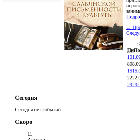
игров
заним
Подро
← Пр
След
Пн
По
1
01.0
8
08.0
15
15.
22
22.
29
29.
Сегодня
Сегодня нет событий
Скоро
11
Августа