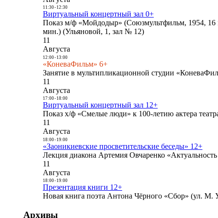
11:30
-
12:30
Виртуальный концертный зал 0+
Показ м/ф «Мойдодыр» (Союзмультфильм, 1954, 16 
мин.) (Ульяновой, 1, зал № 12)
11
Августа
12:00
-
13:00
«КоневаФильм» 6+
Занятие в мультипликационной студии «КоневаФиль
11
Августа
17:00
-
18:00
Виртуальный концертный зал 12+
Показ х/ф «Смелые люди» к 100-летию актера театра
11
Августа
18:00
-
19:00
«Заоникиевские просветительские беседы» 12+
Лекция диакона Артемия Овчаренко «Актуальность 
11
Августа
18:00
-
19:00
Презентация книги 12+
Новая книга поэта Антона Чёрного «Сбор» (ул. М. У
Архивы