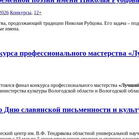
2026
Конкурсы
,
12+
тва, продолжающий традиции Николая Рубцова. Его задача – под
ые имена.
курса профессионального мастерства «Л
стоялся финал конкурса профессионального мастерства
«Лучший 
нистерства культуры Вологодской области и Вологодской облас
о Дню славянской письменности и куль
ский центр им. В.Ф. Тендрякова областной универсальной научно
ашает с 15 мая по 5 июня школьников средних и старших классов