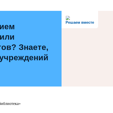
Решаем вместе
нием
 или
ов? Знаете,
 учреждений
библиотека»