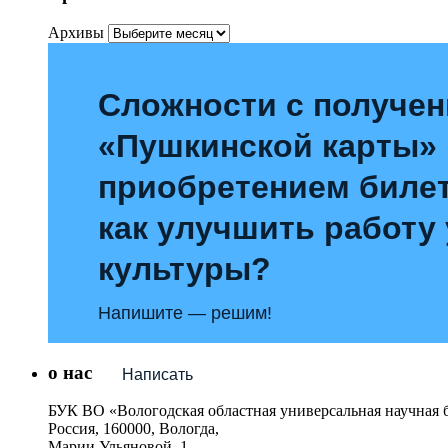
Архивы
Сложности с получе
«Пушкинской карты»
приобретением билет
как улучшить работу
культуры?
Напишите — решим!
о нас
Написать
БУК ВО «Вологодская областная универсальная научная 
Россия, 160000, Вологда,
Марии Ульяновой, 1