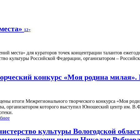
 места»
12+
ений места» для кураторов точек концентрации талантов ежегод
тво культуры Российской Федерации, организатором – Российска
рческий конкурс «Моя родина милая».
дены итоги Межрегионального творческого конкурса «Моя роди
ва, организатором которого выступил Юношеский центр им. В.Ф
отеки.
бнее
истерство культуры Вологодской област
ременной поэзии имени Николая Рубцова