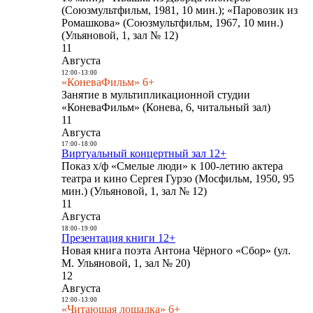
(Союзмультфильм, 1981, 10 мин.); «Паровозик из
Ромашкова» (Союзмультфильм, 1967, 10 мин.)
(Ульяновой, 1, зал № 12)
11
Августа
12:00
-
13:00
«КоневаФильм» 6+
Занятие в мультипликационной студии
«КоневаФильм» (Конева, 6, читальный зал)
11
Августа
17:00
-
18:00
Виртуальный концертный зал 12+
Показ х/ф «Смелые люди» к 100-летию актера
театра и кино Сергея Гурзо (Мосфильм, 1950, 95
мин.) (Ульяновой, 1, зал № 12)
11
Августа
18:00
-
19:00
Презентация книги 12+
Новая книга поэта Антона Чёрного «Сбор» (ул.
М. Ульяновой, 1, зал № 20)
12
Августа
12:00
-
13:00
«Читающая лошадка» 6+