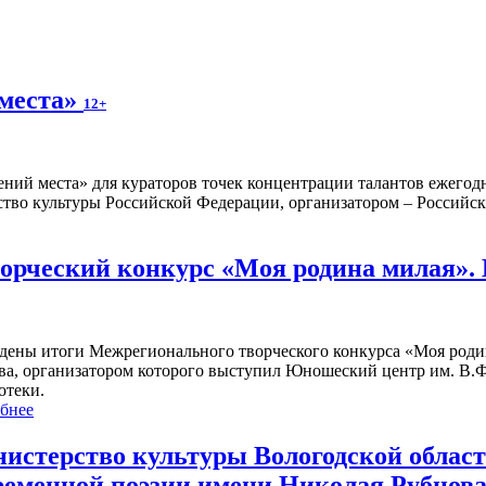
 места»
12+
ений места» для кураторов точек концентрации талантов ежегод
тво культуры Российской Федерации, организатором – Российска
рческий конкурс «Моя родина милая».
дены итоги Межрегионального творческого конкурса «Моя роди
ва, организатором которого выступил Юношеский центр им. В.Ф
отеки.
бнее
истерство культуры Вологодской област
ременной поэзии имени Николая Рубцова