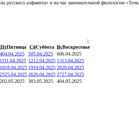
ны русского алфавита» и на час занимательной филологии «Точк
>
Пт
Пятница
Сб
Суббота
Вс
Воскресенье
4
04.04.2025
5
05.04.2025
6
06.04.2025
11
11.04.2025
12
12.04.2025
13
13.04.2025
18
18.04.2025
19
19.04.2025
20
20.04.2025
25
25.04.2025
26
26.04.2025
27
27.04.2025
2
02.05.2025
3
03.05.2025
4
04.05.2025