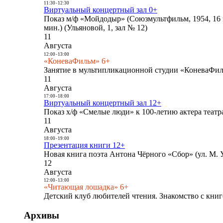
11:30
-
12:30
Виртуальный концертный зал 0+
Показ м/ф «Мойдодыр» (Союзмультфильм, 1954, 16 
мин.) (Ульяновой, 1, зал № 12)
11
Августа
12:00
-
13:00
«КоневаФильм» 6+
Занятие в мультипликационной студии «КоневаФиль
11
Августа
17:00
-
18:00
Виртуальный концертный зал 12+
Показ х/ф «Смелые люди» к 100-летию актера театра
11
Августа
18:00
-
19:00
Презентация книги 12+
Новая книга поэта Антона Чёрного «Сбор» (ул. М. У
12
Августа
12:00
-
13:00
«Читающая лошадка» 6+
Детский клуб любителей чтения. Знакомство с книг
Архивы