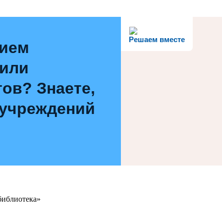
Решаем вместе
нием
 или
ов? Знаете,
 учреждений
библиотека»