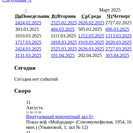
<
Март 2025
Пн
Понедельник
Вт
Вторник
Ср
Среда
Чт
Четверг
24
24.02.2025
25
25.02.2025
26
26.02.2025
27
27.02.2025
3
03.03.2025
4
04.03.2025
5
05.03.2025
6
06.03.2025
10
10.03.2025
11
11.03.2025
12
12.03.2025
13
13.03.2025
17
17.03.2025
18
18.03.2025
19
19.03.2025
20
20.03.2025
24
24.03.2025
25
25.03.2025
26
26.03.2025
27
27.03.2025
31
31.03.2025
1
01.04.2025
2
02.04.2025
3
03.04.2025
Сегодня
Сегодня нет событий
Скоро
11
Августа
11:30
-
12:30
Виртуальный концертный зал 0+
Показ м/ф «Мойдодыр» (Союзмультфильм, 1954, 16 
мин.) (Ульяновой, 1, зал № 12)
11