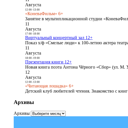
Августа
12:00
-
13:00
«КоневаФильм» 6+
Занятие в мультипликационной студии «КоневаФиль
11
Августа
17:00
-
18:00
Виртуальный концертный зал 12+
Показ х/ф «Смелые люди» к 100-летию актера театра
11
Августа
18:00
-
19:00
Презентация книги 12+
Новая книга поэта Антона Чёрного «Сбор» (ул. М. У
12
Августа
12:00
-
13:00
«Читающая лошадка» 6+
Детский клуб любителей чтения. Знакомство с книг
Архивы
Архивы