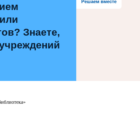
Решаем вместе
нием
 или
ов? Знаете,
 учреждений
библиотека»