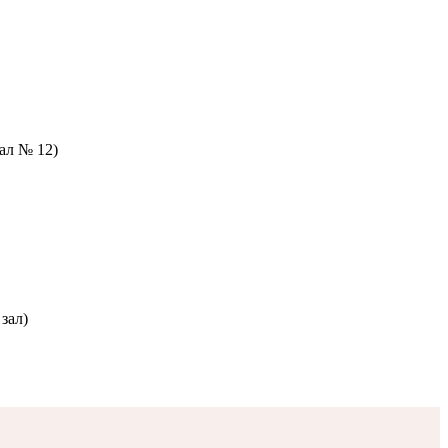
зал № 12)
зал)