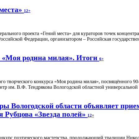
 места»
12+
ерального проекта «Гений места» для кураторов точек концентр
оссийской Федерации, организатором – Российская государстве
 «Моя родина милая». Итоги
6+
о творческого конкурса «Моя родина милая», посвящённого 90-
тр им. В.Ф. Тендрякова Вологодской областной универсальной
ы Вологодской области объявляет прием
я Рубцова «Звезда полей»
12+
онкурс поэтического мастерства, продолжающий традиции Николая