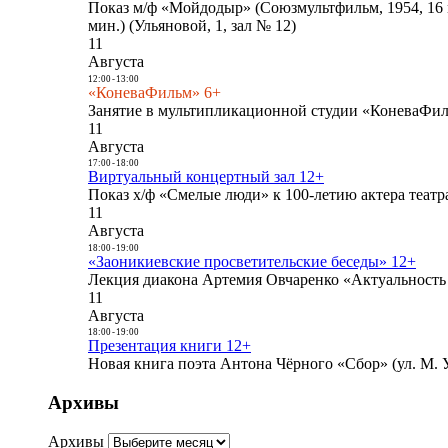
Показ м/ф «Мойдодыр» (Союзмультфильм, 1954, 16 
мин.) (Ульяновой, 1, зал № 12)
11
Августа
12:00
-
13:00
«КоневаФильм» 6+
Занятие в мультипликационной студии «КоневаФиль
11
Августа
17:00
-
18:00
Виртуальный концертный зал 12+
Показ х/ф «Смелые люди» к 100-летию актера театра
11
Августа
18:00
-
19:00
«Заоникиевские просветительские беседы» 12+
Лекция диакона Артемия Овчаренко «Актуальность 
11
Августа
18:00
-
19:00
Презентация книги 12+
Новая книга поэта Антона Чёрного «Сбор» (ул. М. У
Архивы
Архивы