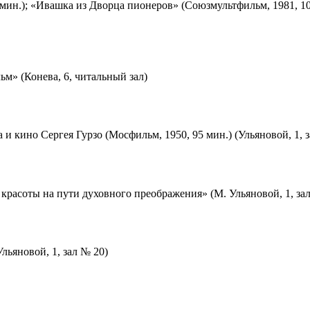
мин.); «Ивашка из Дворца пионеров» (Союзмультфильм, 1981, 10
м» (Конева, 6, читальный зал)
 и кино Сергея Гурзо (Мосфильм, 1950, 95 мин.) (Ульяновой, 1, 
красоты на пути духовного преображения» (М. Ульяновой, 1, за
льяновой, 1, зал № 20)