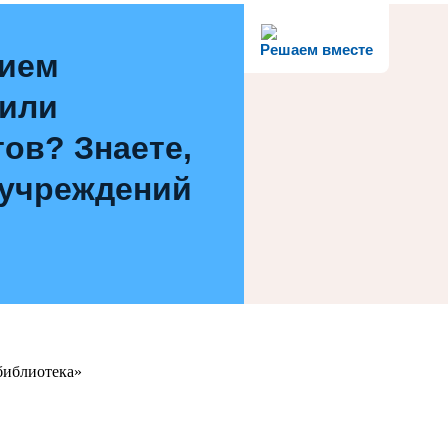
Решаем вместе
нием
 или
ов? Знаете,
 учреждений
библиотека»