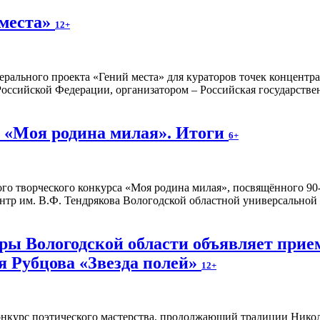
 места»
12+
ерального проекта «Гений места» для кураторов точек концентр
оссийской Федерации, организатором – Российская государстве
 «Моя родина милая». Итоги
6+
о творческого конкурса «Моя родина милая», посвящённого 90-
тр им. В.Ф. Тендрякова Вологодской областной универсальной
ы Вологодской области объявляет прием
я Рубцова «Звезда полей»
12+
онкурс поэтического мастерства, продолжающий традиции Николая