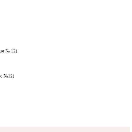
зал № 12)
ле №12)