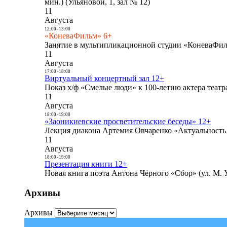
мин.) (Ульяновой, 1, зал № 12)
11
Августа
12:00
-
13:00
«КоневаФильм» 6+
Занятие в мультипликационной студии «КоневаФиль
11
Августа
17:00
-
18:00
Виртуальный концертный зал 12+
Показ х/ф «Смелые люди» к 100-летию актера театра
11
Августа
18:00
-
19:00
«Заоникиевские просветительские беседы» 12+
Лекция диакона Артемия Овчаренко «Актуальность 
11
Августа
18:00
-
19:00
Презентация книги 12+
Новая книга поэта Антона Чёрного «Сбор» (ул. М. У
Архивы
Архивы