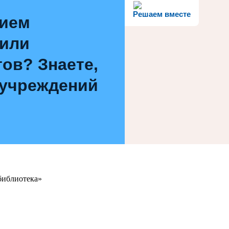
Решаем вместе
нием
 или
ов? Знаете,
 учреждений
библиотека»