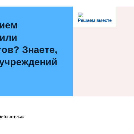
Решаем вместе
нием
 или
ов? Знаете,
 учреждений
библиотека»