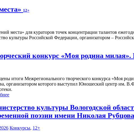
 места»
12+
ений места» для кураторов точек концентрации талантов ежегод
тво культуры Российской Федерации, организатором – Российска
рческий конкурс «Моя родина милая».
дены итоги Межрегионального творческого конкурса «Моя роди
ва, организатором которого выступил Юношеский центр им. В.Ф
отеки.
бнее
истерство культуры Вологодской област
ременной поэзии имени Николая Рубцова
2026
Конкурсы
,
12+