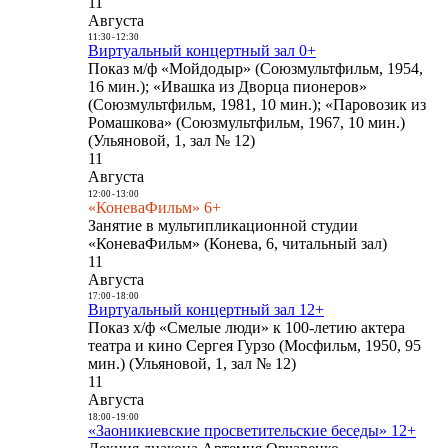
11
Августа
11:30
-
12:30
Виртуальный концертный зал 0+
Показ м/ф «Мойдодыр» (Союзмультфильм, 1954,
16 мин.); «Ивашка из Дворца пионеров»
(Союзмультфильм, 1981, 10 мин.); «Паровозик из
Ромашкова» (Союзмультфильм, 1967, 10 мин.)
(Ульяновой, 1, зал № 12)
11
Августа
12:00
-
13:00
«КоневаФильм» 6+
Занятие в мультипликационной студии
«КоневаФильм» (Конева, 6, читальный зал)
11
Августа
17:00
-
18:00
Виртуальный концертный зал 12+
Показ х/ф «Смелые люди» к 100-летию актера
театра и кино Сергея Гурзо (Мосфильм, 1950, 95
мин.) (Ульяновой, 1, зал № 12)
11
Августа
18:00
-
19:00
«Заоникиевские просветительские беседы» 12+