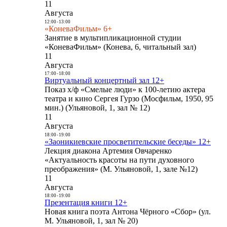
11
Августа
12:00
-
13:00
«КоневаФильм» 6+
Занятие в мультипликационной студии
«КоневаФильм» (Конева, 6, читальный зал)
11
Августа
17:00
-
18:00
Виртуальный концертный зал 12+
Показ х/ф «Смелые люди» к 100-летию актера
театра и кино Сергея Гурзо (Мосфильм, 1950, 95
мин.) (Ульяновой, 1, зал № 12)
11
Августа
18:00
-
19:00
«Заоникиевские просветительские беседы» 12+
Лекция диакона Артемия Овчаренко
«Актуальность красоты на пути духовного
преображения» (М. Ульяновой, 1, зале №12)
11
Августа
18:00
-
19:00
Презентация книги 12+
Новая книга поэта Антона Чёрного «Сбор» (ул.
М. Ульяновой, 1, зал № 20)