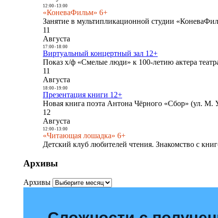
12:00
-
13:00
«КоневаФильм» 6+
Занятие в мультипликационной студии «КоневаФиль
11
Августа
17:00
-
18:00
Виртуальный концертный зал 12+
Показ х/ф «Смелые люди» к 100-летию актера театра
11
Августа
18:00
-
19:00
Презентация книги 12+
Новая книга поэта Антона Чёрного «Сбор» (ул. М. У
12
Августа
12:00
-
13:00
«Читающая лошадка» 6+
Детский клуб любителей чтения. Знакомство с книг
Архивы
Архивы
Сложности с получе