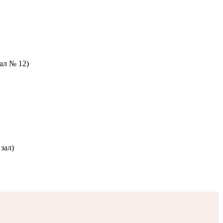
зал № 12)
зал)