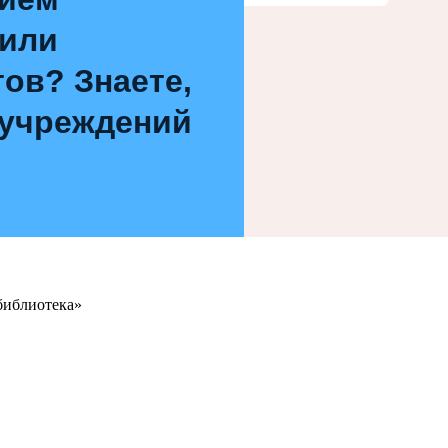
 или
ов? Знаете,
 учреждений
библиотека»